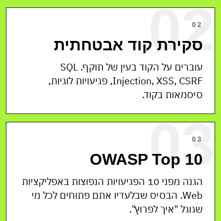
02
> 0 high findings
> secrets vault: sealed
> waf: blocking 4,218 / day
02
> system: secure
סקירת קוד אבטחתית
ECKS PASSED
עוברים על הקוד בעין של תוקף. SQL
Injection, XSS, CSRF, פגיעויות לוגיות,
סיסמאות בקוד.
03
03
OWASP Top 10
הגנה מפני 10 הפגיעויות הנפוצות באפליקציות
Web. הבסיס שבלעדיו אתם פתוחים לכל מי
שגוגל "איך לפרוץ".