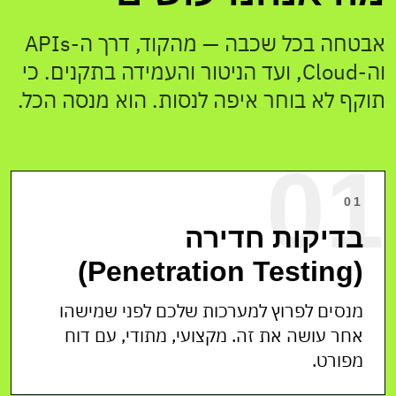
אבטחה בכל שכבה — מהקוד, דרך ה-APIs
וה-Cloud, ועד הניטור והעמידה בתקנים. כי
תוקף לא בוחר איפה לנסות. הוא מנסה הכל.
01
01
בדיקות חדירה
OWASP
TLS 1.3
MFA
(Penetration Testing)
PASS
ON
ON
מנסים לפרוץ למערכות שלכם לפני שמישהו
WAF
VAULT
PENTEST
ACTIVE
SEALED
PASS
אחר עושה את זה. מקצועי, מתודי, עם דוח
מפורט.
> scanning surface area...
> 0 critical findings