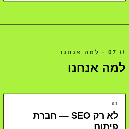
// 07 · למה אנחנו
למה אנחנו
01
לא רק SEO — חברת
פיתוח