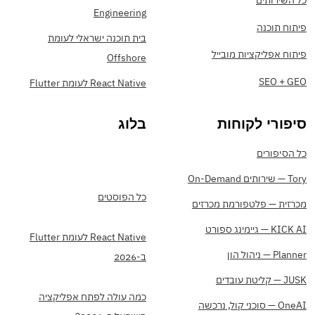
כל השירותים
Engineering
פיתוח תוכנה
בית תוכנה ישראלי לעומת
פיתוח אפליקציות מובייל
Offshore
SEO + GEO
React Native לעומת Flutter
סיפורי לקוחות
בלוג
כל הסיפורים
Tory — שירותים On-Demand
כל הפוסטים
מכרזית — פלטפורמת מכרזים
KICK AI — גיימינג ספורט
React Native לעומת Flutter
Planner — ניהול הון
ב-2026
JUSK — קליטת עובדים
כמה עולה לפתח אפליקציה
OneAI — סוכני קול, נרכשה