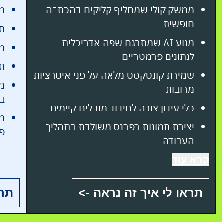
ממשק קולי שמחליף קליקים בהכתבה
מנ
חופשית
תה
מנוע AI שמתרגם שפה אדריכלית
מע
לנתונים פרמטריים
תה
שמירת קונטקסט מלאה על פני איטרציות
ממ
מרובות
ב
כלי עידון צורה לחידוד מודלים קיימים
מס
יצירת תמונות רפרנס משולבת בתהליך
פר
העבודה
תמיכה ב-Mac וב-Windows
קרא עוד
תראו לי איך זה נראה
->
תרא