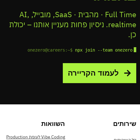
Full Time · מהבית · SaaS, מובייל, AI,
realtime. ניסיון פחות מעניין אותנו – יכולת
כן.
onezero@careers:~$
npx join --team onezero
לעמוד הקריירה
שירותים
השוואות
Vibe Coding לעומת Production