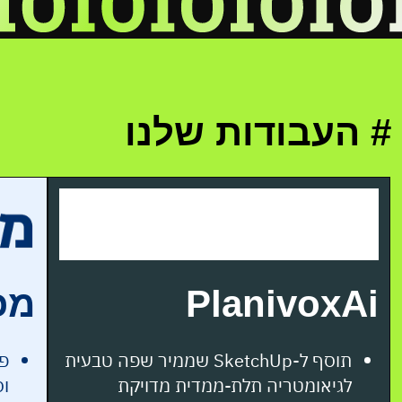
# העבודות שלנו
PlanivoxAi
מכ
תוסף ל-SketchUp שממיר שפה טבעית
פל
לגיאומטריה תלת-ממדית מדויקת
וס