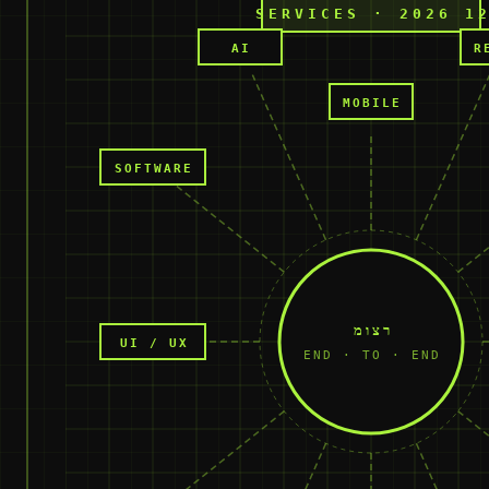
12 SERVICES · 2026
AI
R
MOBILE
SOFTWARE
מוצר
UI / UX
END · TO · END