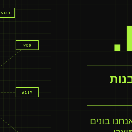
ESCUE
WEB
נות
A11Y
נחנו בונים