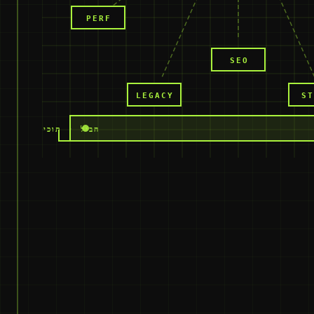
PERF
SEO
LEGACY
ST
ליבה
·
איכות
·
התמח