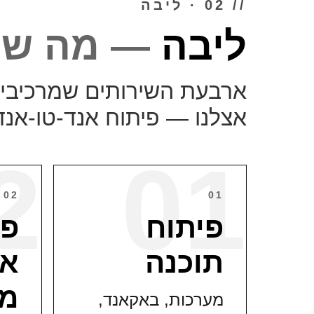
// 02 · ליבה
ליבה
—
מה שכ
ארבעת השירותים שמרכיבים
אצלנו — פיתוח אנד-טו-אנד
2
01
02
01
פיתוח
פי
תוכנה
אפ
מו
מערכות, באקאנד,