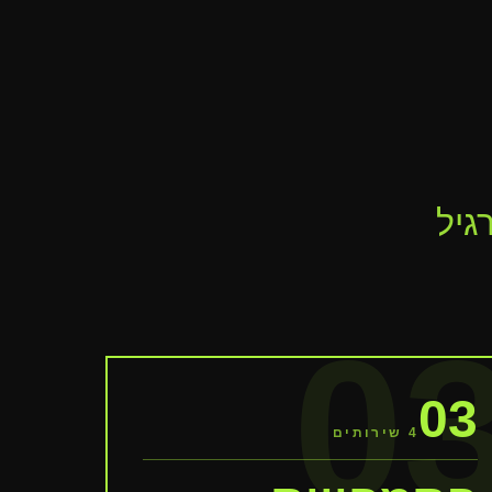
גיל
0
03
4
שירותים