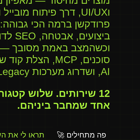
מוצרים מהיסוד — מאפיון מ
וUI/UX, דרך פיתוח מובייל 
פרודקשן ברמה הכי גבוהה: 
סוכנים, MCP, הצלת 
AI, ושדרוג מערכות Legacy.
12 שירותים. שלוש קטגורי
אחד שמחבר ביניהם.
פה מתחילים 🚀
תראו לי את הש