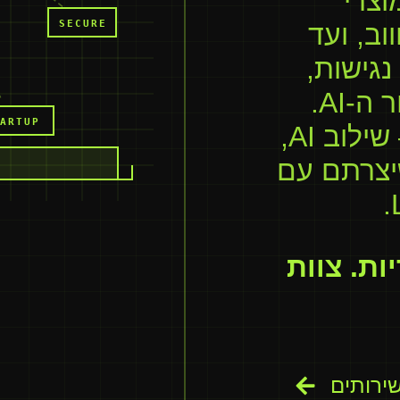
וצרי
SECURE
וווב, ועד
נגישות,
ביצועים, אבטחה, SEO לדור ה-AI.
ARTUP
וכשהמצב באמת מסובך — שילוב AI,
קוד שיצרתם עם
ות. צוות
ירותים