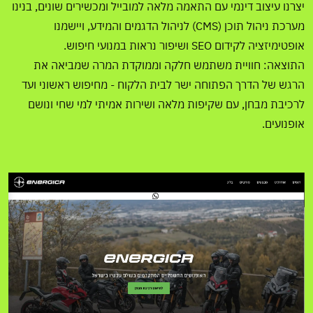
יצרנו עיצוב דינמי עם התאמה מלאה למובייל ומכשירים שונים, בנינו
מערכת ניהול תוכן (CMS) לניהול הדגמים והמידע, ויישמנו
אופטימיזציה לקידום SEO ושיפור נראות במנועי חיפוש.
התוצאה: חוויית משתמש חלקה וממוקדת המרה שמביאה את
הרגש של הדרך הפתוחה ישר לבית הלקוח - מחיפוש ראשוני ועד
לרכיבת מבחן, עם שקיפות מלאה ושירות אמיתי למי שחי ונושם
אופנועים.