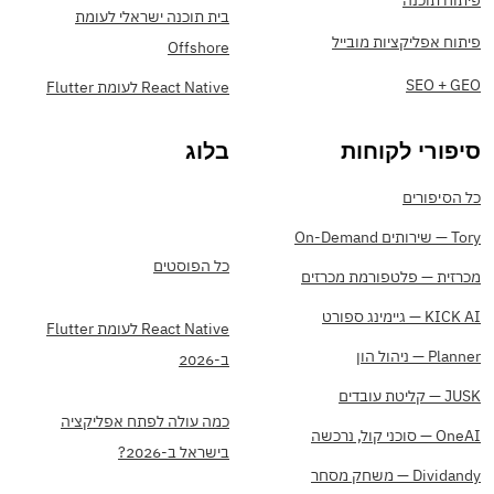
בית תוכנה ישראלי לעומת
פיתוח אפליקציות מובייל
Offshore
SEO + GEO
React Native לעומת Flutter
סיפורי לקוחות
בלוג
כל הסיפורים
Tory — שירותים On-Demand
כל הפוסטים
מכרזית — פלטפורמת מכרזים
KICK AI — גיימינג ספורט
React Native לעומת Flutter
Planner — ניהול הון
ב-2026
JUSK — קליטת עובדים
כמה עולה לפתח אפליקציה
OneAI — סוכני קול, נרכשה
בישראל ב-2026?
Dividandy — משחק מסחר