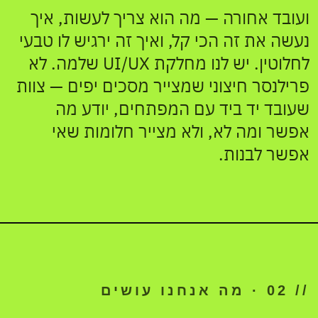
ועובד אחורה — מה הוא צריך לעשות, איך
TYPE
אא
Aa
נעשה את זה הכי קל, ואיך זה ירגיש לו טבעי
לחלוטין. יש לנו מחלקת UI/UX שלמה. לא
16/24/32/48
פרילנסר חיצוני שמצייר מסכים יפים — צוות
COMPONENTS
שעובד יד ביד עם המפתחים, יודע מה
START
BUTTON
אפשר ומה לא, ולא מצייר חלומות שאי
INPUT
אפשר לבנות.
CAG 2.2 · AA
RYBOOK
// 02 · מה אנחנו עושים